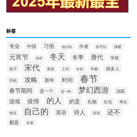
标签
习俗
专业
中国
作者
你可以
保暖
他们的
冬天
元宵节
唐代
冬季
学校
农村
宋代
很多人
孩子
寓意
工作
年龄
年初
春节
攻略
时间
新年
手机
梦幻西游
春节期间
是一个
汤圆
是一种
的人
疫情
的是
游戏
礼物
红包
考生
自己的
还不
诗人
英语
考试
诗词
都是
长辈