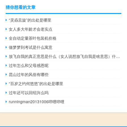
猜你想看的文章
“灵猋且旋”的出处是哪里
女人多大年龄才会老实点
全自动定量茶叶包装机价格
做梦梦到考试是什么寓意
放飞自我的真正意思是什么（女人说想放飞自我是啥意思）什么梗
过年怎么和父母感恩呢
昆山过年的风俗有哪些
“百岁之约何悠悠”的出处是哪里
过年还可以回绍兴么吗
runningman20131006哔哩哔哩