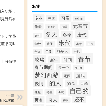
标签
涌入职场，
习俗
专业
中国
历提升后在
他们的
元宵节
作者
你可以
保暖
冬天
唐代
冬季
导下，学员
农村
宋代
双证书同时
学校
孩子
寓意
工作
很多人
手机
年龄
年初
春节
攻略
时间
新年
，十分值得
春节期间
是一个
是一种
梦幻西游
游戏
汤圆
的人
疫情
的是
礼物
自己的
红包
考生
考试
下一篇
还不
诗人
英语
在什么时候
诗词