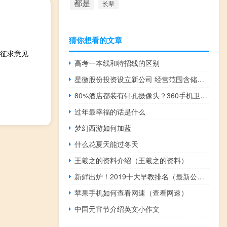
都是
长辈
猜你想看的文章
征求意见
高考一本线和特招线的区别
星徽股份投资设立新公司 经营范围含储能技术服务
80%酒店都装有针孔摄像头？360手机卫士推出偷拍检测功能
过年最幸福的话是什么
梦幻西游如何加蓝
什么花夏天能过冬天
王羲之的资料介绍（王羲之的资料）
新鲜出炉！2019十大早教排名（最新公布榜单）
苹果手机如何查看网速（查看网速）
中国元宵节介绍英文小作文