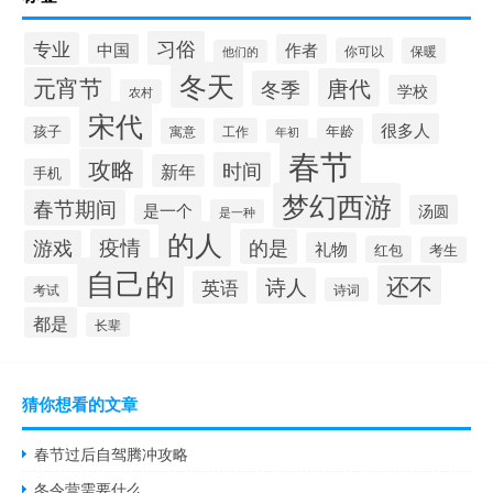
习俗
专业
中国
作者
你可以
保暖
他们的
冬天
元宵节
唐代
冬季
学校
农村
宋代
很多人
孩子
寓意
工作
年龄
年初
春节
攻略
时间
新年
手机
梦幻西游
春节期间
是一个
汤圆
是一种
的人
疫情
的是
游戏
礼物
红包
考生
自己的
还不
诗人
英语
考试
诗词
都是
长辈
猜你想看的文章
春节过后自驾腾冲攻略
冬令营需要什么