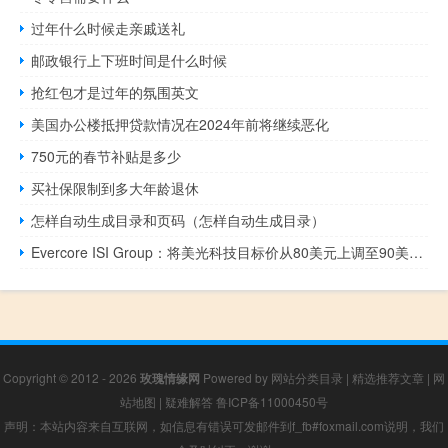
过年什么时候走亲戚送礼
邮政银行上下班时间是什么时候
抢红包才是过年的氛围英文
美国办公楼抵押贷款情况在2024年前将继续恶化
750元的春节补贴是多少
买社保限制到多大年龄退休
怎样自动生成目录和页码（怎样自动生成目录）
Evercore ISI Group：将美光科技目标价从80美元上调至90美元维持“跑赢大市”评级
Copyright © 2012 - 2026
玫瑰情缘网
Powered by
网站分类目录
|
精选推荐文章
|
网
站地图
|
疑难解答
鲁ICP备11000450号
声明：本站内容来自互联网，如信息有错误可发邮件到f_fb#foxmail.com说明，我们