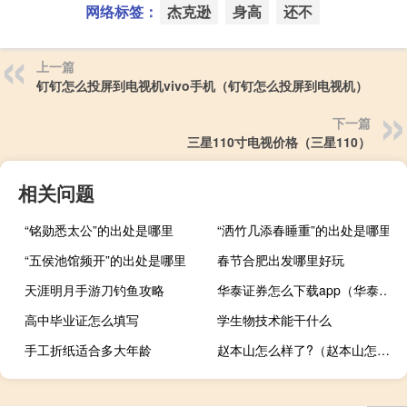
网络标签：
杰克逊
身高
还不
上一篇
钉钉怎么投屏到电视机vivo手机（钉钉怎么投屏到电视机）
下一篇
三星110寸电视价格（三星110）
相关问题
“铭勋悉太公”的出处是哪里
“洒竹几添春睡重”的出处是哪里
“五侯池馆频开”的出处是哪里
春节合肥出发哪里好玩
天涯明月手游刀钓鱼攻略
华泰证券怎么下载app（华泰证券app官方下载方式是什么）
高中毕业证怎么填写
学生物技术能干什么
手工折纸适合多大年龄
赵本山怎么样了?（赵本山怎么了）