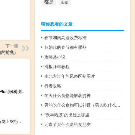
都是
长辈
猜你想看的文章
春节湖南高速收费标准
下一篇
各朝代的春节都有哪些
病的前兆）
攻略类小说
滑板拜年教程
南北方过年的风俗区别图片
行者攻略
ChromePlus(枫树浏览器) V2.0.9.20 免费绿色版（ChromePlus(枫树浏览器) V2.0.9.20 免费绿色版功能简介）
冬天什么食物能解暑提神
男的吃什么食物可以补肾（男人吃什么食物可以补肾呢）
“既丰既腴”的出处是哪里
九江银行网上银行证书管理工具 V1.1.0.1 官方版（九江银行网上银行证书管理工具 V1.1.0.1 官方版功能简介）
元宵节买什么送给女朋友