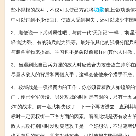
功勋
些小规模的战斗，不仅可以使己方武将
值上涨(功勋
中可以讨到不少便宜)、使敌人受到损失，还可以减少本国
2、顺便说一下兵科属性吧，与前一代“天翔记”一样，“将
轻”能力强、有的骑兵能力强等。最好依具他的强项分配兵
与装备宝物来提高。学习也不是象以前那样向其他人讨教
3、当遇到比自己兵力强的敌人时应该合力攻击敌主帅所
尽量从敌人的背后和两侧入手，这样会使他来个措手不急
4、攻城战是一项很费力的工作，你必须冒着敌人如蝗般
门，便已全军覆没。另外攻城的时间是有限的，只有十五回
炸”的战术。前一名武将失败了，下一个再攻进去，直到其城
标时一定要权衡一下各方面的因素。看看此城是否有攻占
敌人去攻打别国时发动突然攻击是一个好想法，不过笔者
也不充足的时候，我方发动攻击，可以使损失降到最小)