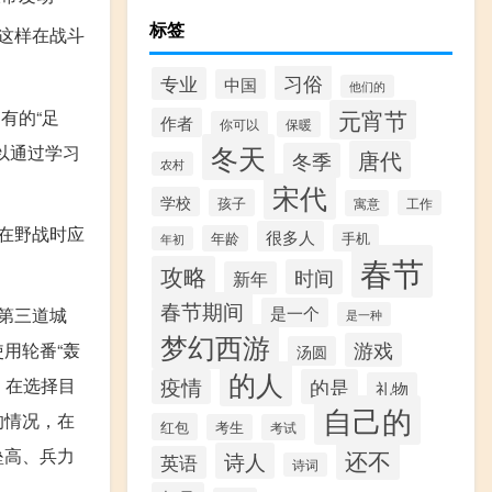
标签
这样在战斗
习俗
专业
中国
他们的
元宵节
有的“足
作者
你可以
保暖
冬天
以通过学习
唐代
冬季
农村
宋代
学校
孩子
寓意
工作
在野战时应
很多人
手机
年龄
年初
春节
攻略
时间
新年
春节期间
是一个
第三道城
是一种
梦幻西游
游戏
用轮番“轰
汤圆
的人
，在选择目
疫情
的是
礼物
自己的
的情况，在
红包
考生
考试
垒高、兵力
还不
诗人
英语
诗词