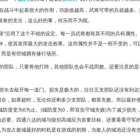
值在战斗中起着很大的作用，功勋值越高，武将可带的兵就越多。
粮食的支出，这么好的事，何乐而不为呢。
星录”沿用了这个不错的设定。每一员武将都有其不同的兵科属性。
种，使其发挥最大的攻击效果。这些属性并不是一程不变的，可
，而是有些城拥有修行场所。
在的部队，只要将他打跨，其他部队也会不战而败。还要注意的是
。
的箭矢去敲开每一道门。损失是极大的，往往五支部队还没有到达
合，如果超时，无论你还剩多少支部队，都算失败。所以最好使
防度变为0为止。(城防度为0，即宣告守城失败)为了减少损失
的必要。四通八达的城与级别高城应为首要目标。还要看看守军
认为攻占敌城最好的时机是在游戏的初期，当敌人的城池还没有