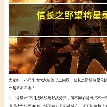
大家好，小严来为大家解答以上问题。信长之野望将星录
一起来看看吧！
1、“将星录”依旧把城战与野战分开，但不同的是出战不
出现战争场面)你可以漫无目的的到处驻守，还可以伺机去