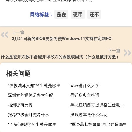
网络标签：
是在
硬币
还不
上一篇
2月21日新的BIOS更新将使Windows11支持在定制PC
下一篇
什么是被开方数不含能开得尽方的因数或因式（什么是被开方数）
相关问题
“怕教洗耳人知”的出处是哪里
wise是什么大学
深圳女的退休是多大年纪
乔迁庆典主持词
福州哪有元宵
黑龙江鸡西可提供格兰仕电饼铛维修服务地址在哪
报考中级会计先考什么
没钱过年送什么烟花
“回头问残照”的出处是哪里
“愿身暮归怡母颜”的出处是哪里