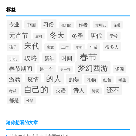
标签
习俗
专业
中国
作者
你可以
保暖
他们的
冬天
元宵节
唐代
冬季
学校
农村
宋代
很多人
孩子
寓意
工作
年龄
年初
春节
攻略
时间
新年
手机
梦幻西游
春节期间
是一个
汤圆
是一种
的人
疫情
的是
游戏
礼物
红包
考生
自己的
还不
诗人
英语
考试
诗词
都是
长辈
猜你想看的文章