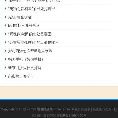
花卉生产与花艺专业主要学什么
“鸡狗之音相闻”的出处是哪里
无双 白金攻略
boll指标三条线含义
“蜀魄数声新”的出处是哪里
“万古凌空孤拄轩”的出处是哪里
梦幻西游怎么帮助别人修炼
韩国手机（韩国手机）
春节回乡买什么好玩
高密属于哪个市
Copyright © 2012 - 2026
玫瑰情缘网
Powered by
网站分类目录
|
精选推荐文章
|
网
站地图
|
疑难解答
鲁ICP备11000450号