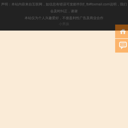
声明：本站内容来自互联网，如信息有错误可发邮件到f_fb#foxmail.com说明，我们
会及时纠正，谢谢
本站仅为个人兴趣爱好，不接盈利性广告及商业合作
小男孩