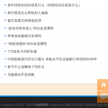
老年忧郁症的症状是什么（忧郁症的症状是什么）
梦幻西游怎么帮助别人修炼
被芯发霉怎样彻底处理
“妙诀何曾肯授人”的出处是哪里
苹果低电量模式有用吗
“病犹须酒杯”的出处是哪里
175是多大码的衣服
中国新能源汽车出口爆火 有船企汽车运输船订单排到2026年
春节不让放鞭炮了吗作文
无极修仙手游攻略
Copyright © 2012 - 2026
玫瑰情缘网
Powered by
网站分类目录
|
精选推荐文章
|
网