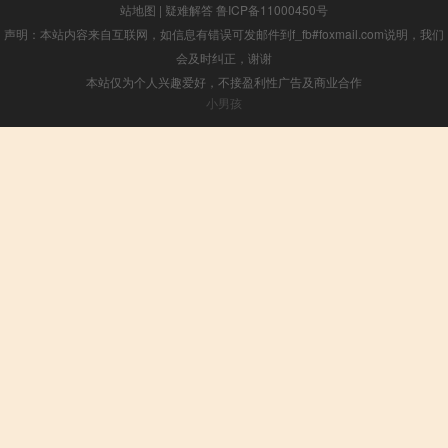
站地图
|
疑难解答
鲁ICP备11000450号
声明：本站内容来自互联网，如信息有错误可发邮件到f_fb#foxmail.com说明，我们
会及时纠正，谢谢
本站仅为个人兴趣爱好，不接盈利性广告及商业合作
小男孩