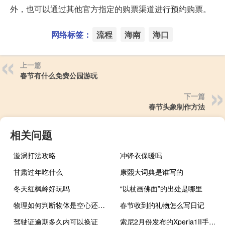
外，也可以通过其他官方指定的购票渠道进行预约购票。
网络标签：
流程
海南
海口
上一篇
春节有什么免费公园游玩
下一篇
春节头象制作方法
相关问题
漩涡打法攻略
冲锋衣保暖吗
甘肃过年吃什么
康熙大词典是谁写的
冬天红枫岭好玩吗
“以杖画佛面”的出处是哪里
物理如何判断物体是空心还是实心
春节收到的礼物怎么写日记
驾驶证逾期多久内可以换证
索尼2月份发布的Xperia1II手机已开启预售