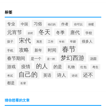
标签
习俗
专业
中国
作者
你可以
保暖
他们的
冬天
元宵节
唐代
冬季
学校
农村
宋代
很多人
孩子
寓意
工作
年龄
年初
春节
攻略
时间
新年
手机
梦幻西游
春节期间
是一个
汤圆
是一种
的人
疫情
的是
游戏
礼物
红包
考生
自己的
还不
诗人
英语
考试
诗词
都是
长辈
猜你想看的文章