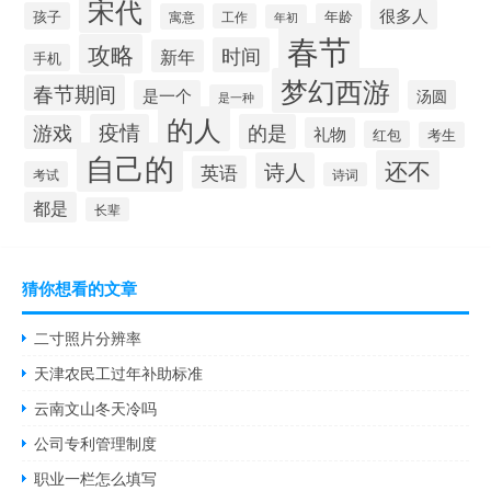
宋代
很多人
孩子
寓意
工作
年龄
年初
春节
攻略
时间
新年
手机
梦幻西游
春节期间
是一个
汤圆
是一种
的人
疫情
的是
游戏
礼物
红包
考生
自己的
还不
诗人
英语
考试
诗词
都是
长辈
猜你想看的文章
二寸照片分辨率
天津农民工过年补助标准
云南文山冬天冷吗
公司专利管理制度
职业一栏怎么填写