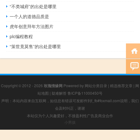
“不类城府”的出处是哪里
一个人的道德品质是
虎年创意拜年方法图片
plc编程教程
“策世竟莫售”的出处是哪里
Copyright © 2012 - 2026
玫瑰情缘网
Powered by
网站分类目录
|
精选推荐文章
|
网
站地图
|
疑难解答
鲁ICP备11000450号
声明：本站内容来自互联网，如信息有错误可发邮件到f_fb#foxmail.com说明，我们
会及时纠正，谢谢
本站仅为个人兴趣爱好，不接盈利性广告及商业合作
小男孩