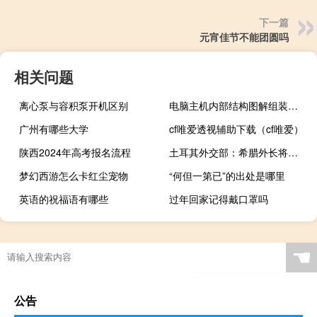
下一篇
元宵佳节不能团圆吗
相关问题
离心泵与容积泵开机区别
电脑主机内部结构图解组装教程（电脑主机内部结构图解）
广州有哪些大学
cf唯爱透视辅助下载（cf唯爱）
陕西2024年高考报名流程
土耳其外交部：希腊外长将于9月5日访问土耳其
梦幻西游怎么卡红尘宠物
“何但一第已”的出处是哪里
英语的祝福语有哪些
过年回家记得戴口罩吗
☚
公告