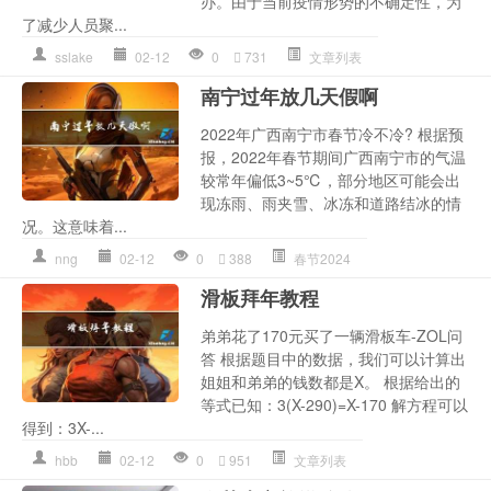
办。由于当前疫情形势的不确定性，为
了减少人员聚...
sslake
02-12
0
731
文章列表
南宁过年放几天假啊
2022年广西南宁市春节冷不冷? 根据预
报，2022年春节期间广西南宁市的气温
较常年偏低3~5℃，部分地区可能会出
现冻雨、雨夹雪、冰冻和道路结冰的情
况。这意味着...
nng
02-12
0
388
春节2024
滑板拜年教程
弟弟花了170元买了一辆滑板车-ZOL问
答 根据题目中的数据，我们可以计算出
姐姐和弟弟的钱数都是X。 根据给出的
等式已知：3(X-290)=X-170 解方程可以
得到：3X-...
hbb
02-12
0
951
文章列表