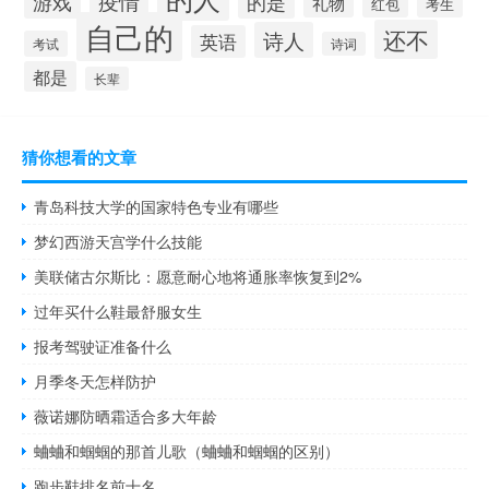
疫情
的是
游戏
礼物
红包
考生
自己的
还不
诗人
英语
考试
诗词
都是
长辈
猜你想看的文章
青岛科技大学的国家特色专业有哪些
梦幻西游天宫学什么技能
美联储古尔斯比：愿意耐心地将通胀率恢复到2%
过年买什么鞋最舒服女生
报考驾驶证准备什么
月季冬天怎样防护
薇诺娜防晒霜适合多大年龄
蛐蛐和蝈蝈的那首儿歌（蛐蛐和蝈蝈的区别）
跑步鞋排名前十名