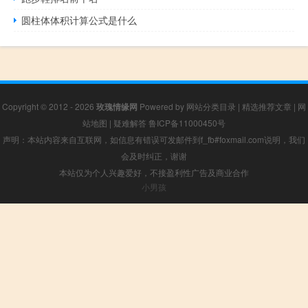
圆柱体体积计算公式是什么
Copyright © 2012 - 2026
玫瑰情缘网
Powered by
网站分类目录
|
精选推荐文章
|
网
站地图
|
疑难解答
鲁ICP备11000450号
声明：本站内容来自互联网，如信息有错误可发邮件到f_fb#foxmail.com说明，我们
会及时纠正，谢谢
本站仅为个人兴趣爱好，不接盈利性广告及商业合作
小男孩