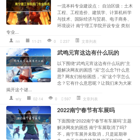
一流本科专业建设点： 自治区级：土木
工程、工程造价、建筑学、计算机科学
与技术、国际经济与贸易、电子商务、
环境设计 南宁理工学院开设专业 类别
专业...
nn
11-21
0
237
文章列表
武鸣元宵这边有什么玩的
以下围绕“武鸣元宵这边有什么玩的”主
题解决网友的困惑 “岽”怎么念?什么意
思? 网友们纷纷困惑，“岽”这个字怎么
念？它有什么意思呢？让我们来为大家
揭开这个谜...
wly
02-14
0
597
文章列表
2022南宁春节有车展吗
下面围绕“2022南宁春节有车展吗”主题
解决网友的困惑 南宁车展取消了吗?
不，南宁车展并未取消，只是延期举