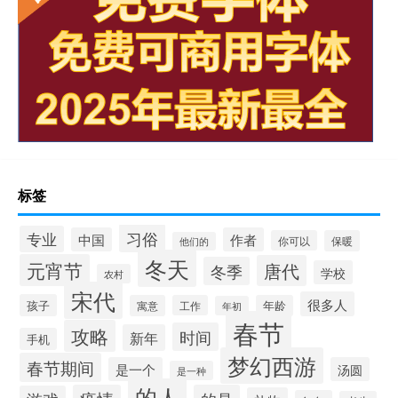
标签
习俗
专业
中国
作者
你可以
保暖
他们的
冬天
元宵节
唐代
冬季
学校
农村
宋代
很多人
孩子
寓意
工作
年龄
年初
春节
攻略
时间
新年
手机
梦幻西游
春节期间
是一个
汤圆
是一种
的人