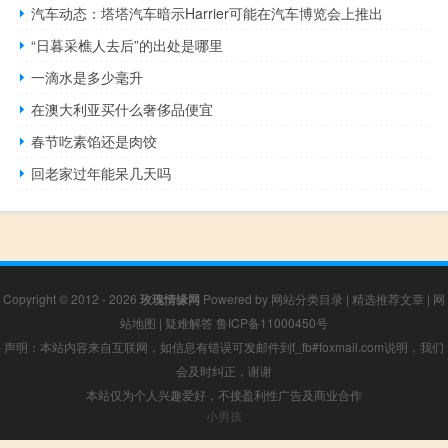
汽车动态：塔塔汽车暗示Harrier可能在汽车博览会上推出
“日暮采樵人去后”的出处是哪里
一滴水是多少毫升
在澳大利亚买什么奢侈品便宜
春节吃素馅还是肉饺
回老家过年能呆几天吗
Copyright © 2012 - 2026
玫瑰情缘网
Powered by
网站分类目录
|
精选推荐文章
|
网
站地图
|
疑难解答
鲁ICP备11000450号
声明：本站内容来自互联网，如信息有错误可发邮件到f_fb#foxmail.com说明，我们
会及时纠正，谢谢
本站仅为个人兴趣爱好，不接盈利性广告及商业合作
小男孩