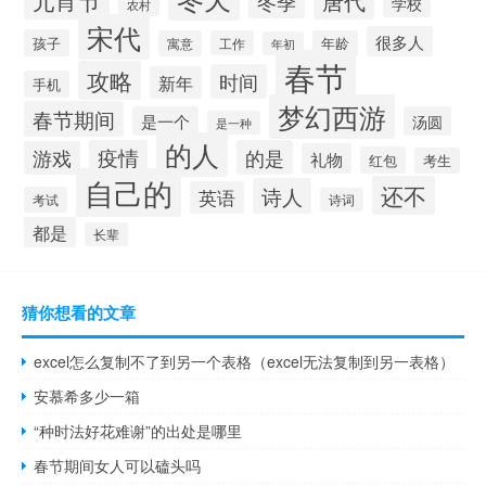
元宵节
唐代
冬季
学校
农村
宋代
很多人
孩子
寓意
工作
年龄
年初
春节
攻略
时间
新年
手机
梦幻西游
春节期间
是一个
汤圆
是一种
的人
疫情
的是
游戏
礼物
红包
考生
自己的
还不
诗人
英语
考试
诗词
都是
长辈
猜你想看的文章
excel怎么复制不了到另一个表格（excel无法复制到另一表格）
安慕希多少一箱
“种时法好花难谢”的出处是哪里
春节期间女人可以磕头吗