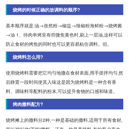
烧烤的时候正确的放调料的顺序?
基本顺序就是:油→孜然粉→椒盐→辣椒粉海鲜粉→烧烤酱
→油 1、待肉串烤至有些微焦黄色时,刷上一层油,这样可以
防止食材的烤焦的同时也可以更容易粘住调料。但。
烧烤料怎么用?
使用烧烤料需要把它均匀地撒在食材表面,用手搓拌均匀,然
后静置一段时间使其入味这是因为烧烤料是一种含有香
料、调味料等配料的粉末,可以提升食物的口感和味道。
烤肉撒料配方?
烧烤摊上的撒料分2种,一种是基础的撒料,适用于所有食材,