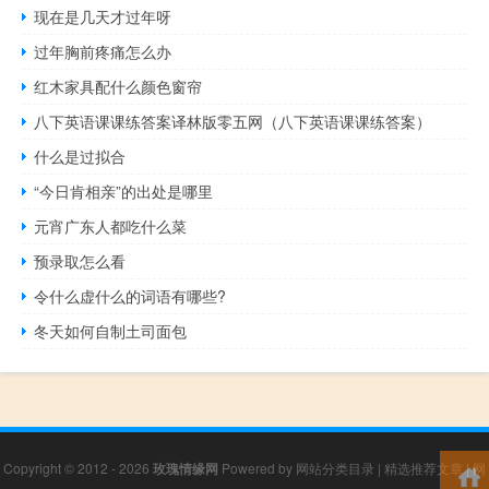
现在是几天才过年呀
过年胸前疼痛怎么办
红木家具配什么颜色窗帘
八下英语课课练答案译林版零五网（八下英语课课练答案）
什么是过拟合
“今日肯相亲”的出处是哪里
元宵广东人都吃什么菜
预录取怎么看
令什么虚什么的词语有哪些?
冬天如何自制土司面包
Copyright © 2012 - 2026
玫瑰情缘网
Powered by
网站分类目录
|
精选推荐文章
|
网