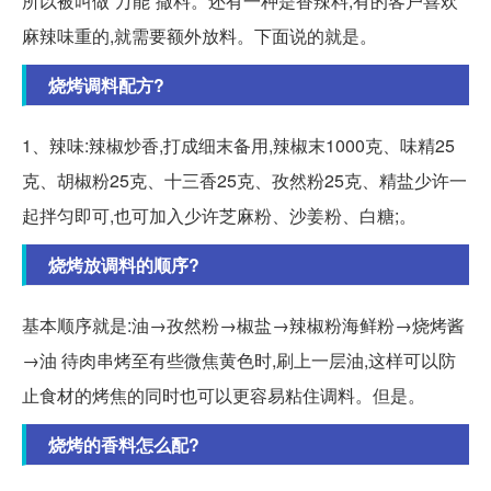
所以被叫做“万能”撒料。还有一种是香辣料,有的客户喜欢
麻辣味重的,就需要额外放料。下面说的就是。
烧烤调料配方?
1、辣味:辣椒炒香,打成细末备用,辣椒末1000克、味精25
克、胡椒粉25克、十三香25克、孜然粉25克、精盐少许一
起拌匀即可,也可加入少许芝麻粉、沙姜粉、白糖;。
烧烤放调料的顺序?
基本顺序就是:油→孜然粉→椒盐→辣椒粉海鲜粉→烧烤酱
→油 待肉串烤至有些微焦黄色时,刷上一层油,这样可以防
止食材的烤焦的同时也可以更容易粘住调料。但是。
烧烤的香料怎么配?