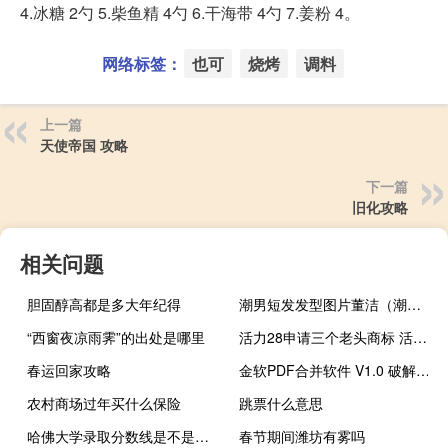
4.冰糖 2勺 5.柴鱼精 4勺 6.干海带 4勺 7.姜粉 4。
网络标签：
也可
烧烤
调料
上一篇
天使帝国 攻略
下一篇
旧化攻略
相关问题
胆固醇高都是多大年纪得
潮男短发发型图片董洁（潮男短发发型）
“西窗夜凉雨霁”的出处是哪里
活力28申请三个老头商标 活力大叔商标被抢注
春运回家攻略
金软PDF合并软件 V1.0 破解版（金软PDF合并软件 V1.0 破解版功能简介）
农村商场过年买什么保险
跳票什么意思
哈佛大学录取分数线是不是很高（哈佛大学录取分）
春节期间潍坊有雾吗