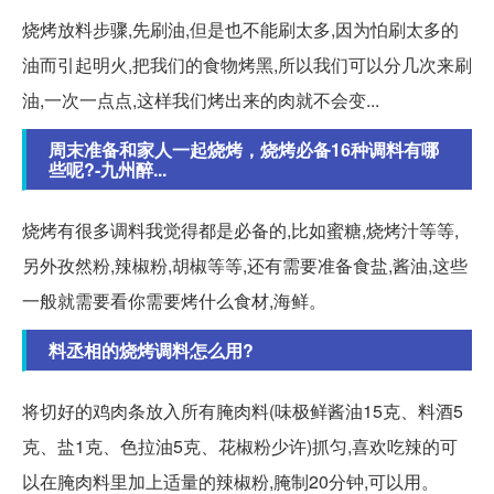
烧烤放料步骤,先刷油,但是也不能刷太多,因为怕刷太多的
油而引起明火,把我们的食物烤黑,所以我们可以分几次来刷
油,一次一点点,这样我们烤出来的肉就不会变...
周末准备和家人一起烧烤，烧烤必备16种调料有哪
些呢?-九州醉...
烧烤有很多调料我觉得都是必备的,比如蜜糖,烧烤汁等等,
另外孜然粉,辣椒粉,胡椒等等,还有需要准备食盐,酱油,这些
一般就需要看你需要烤什么食材,海鲜。
料丞相的烧烤调料怎么用?
将切好的鸡肉条放入所有腌肉料(味极鲜酱油15克、料酒5
克、盐1克、色拉油5克、花椒粉少许)抓匀,喜欢吃辣的可
以在腌肉料里加上适量的辣椒粉,腌制20分钟,可以用。