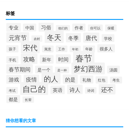
标签
习俗
专业
中国
作者
你可以
保暖
他们的
冬天
元宵节
唐代
冬季
学校
农村
宋代
很多人
孩子
寓意
工作
年龄
年初
春节
攻略
时间
新年
手机
梦幻西游
春节期间
是一个
汤圆
是一种
的人
疫情
的是
游戏
礼物
红包
考生
自己的
还不
诗人
英语
考试
诗词
都是
长辈
猜你想看的文章