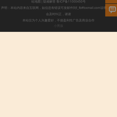
站地图
|
疑难解答
鲁ICP备11000450号
声明：本站内容来自互联网，如信息有错误可发邮件到f_fb#foxmail.com说明，我们
会及时纠正，谢谢
本站仅为个人兴趣爱好，不接盈利性广告及商业合作
小男孩