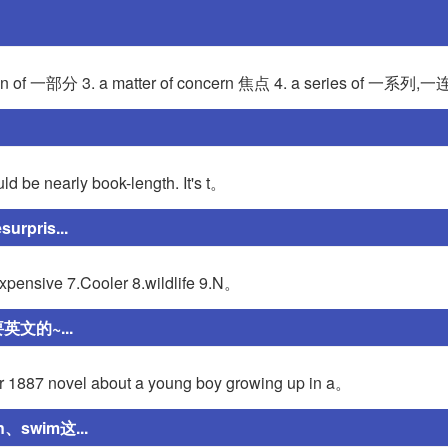
f 一部分 3. a matter of concern 焦点 4. a series of 一系列
ld be nearly book-length. It's t。
urpris...
expensive 7.Cooler 8.wildlife 9.N。
文的~...
r 1887 novel about a young boy growing up in a。
swim这...