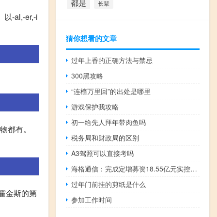
都是
长辈
l,-er,-i
猜你想看的文章
过年上香的正确方法与禁忌
300黑攻略
“连樯万里回”的出处是哪里
游戏保护我攻略
初一给先人拜年带肉鱼吗
植物都有。
税务局和财政局的区别
A3驾照可以直接考吗
海格通信：完成定增募资18.55亿元实控人广州无线电集团、中移资本等11家获配
过年门前挂的剪纸是什么
·霍金斯的第
参加工作时间