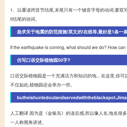
1、以重读闭音节结尾,末尾只有一个辅音字母的动词,要双写这一辅音字母,再加-
ll结尾的动词。
急求关于地震的防范措施!英文的!在线等,最好是1条一条的
If the earthquake is coming, what should we do? How ca
仿写口语交际植物园50字?
口语交际植物园是一个充满活力和知识的地... 在这里,你
不仅如此,植物园还会举办一些。
butheishuntedoutandservedwiththeblackspot.Jima
人工翻译 因为是《金银岛》的读后感,所以像人名,地名很
一人称视角讲述。