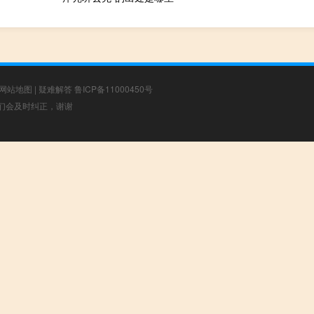
网站地图
|
疑难解答
鲁ICP备11000450号
，我们会及时纠正，谢谢