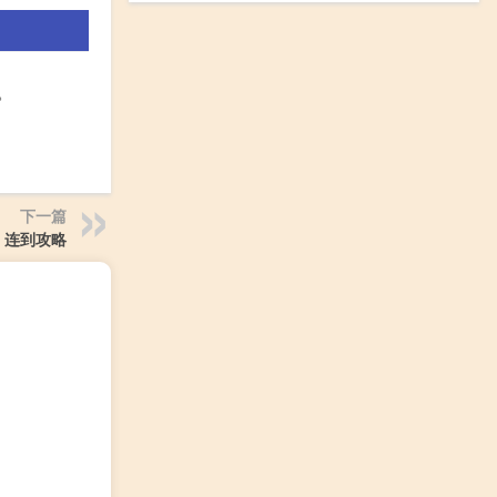
一。
下一篇
连到攻略