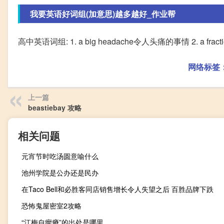
我要英语好词组(加意思)越多越好_作业帮
高中英语词组: 1. a big headache令人头痛的事情 2. a fraction 
网络标签
上一篇
beastiebay 攻略
相关问题
元宵节时吃汤圆意喻什么
池州学院是公办还是民办
在Taco Bell和必胜客同店销售增长令人失望之后 百胜品牌下跌
恐怖鬼屋密室2攻略
“江梅自癯瘠”的出处是哪里