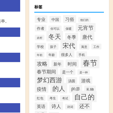
标签
习俗
专业
中国
,一连串。
他们的
元宵节
作者
你可以
保暖
冬天
唐代
冬季
农村
宋代
学校
孩子
寓意
工作
很多人
手机
年龄
年初
春节
攻略
时间
新年
春节期间
是一个
是一种
梦幻西游
游戏
汤圆
的人
疫情
的是
礼物
自己的
红包
考生
考试
还不
诗人
英语
诗词