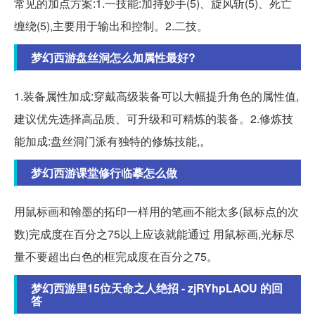
常见的加点方案:1.一技能:加持妙手(5)、旋风斩(5)、死亡
缠绕(5),主要用于输出和控制。2.二技。
梦幻西游盘丝洞怎么加属性最好?
1.装备属性加成:穿戴高级装备可以大幅提升角色的属性值,
建议优先选择高品质、可升级和可精炼的装备。2.修炼技
能加成:盘丝洞门派有独特的修炼技能,。
梦幻西游课堂修行临摹怎么做
用鼠标画和翰墨的拓印一样用的笔画不能太多(鼠标点的次
数)完成度在百分之75以上应该就能通过 用鼠标画,光标尽
量不要超出白色的框完成度在百分之75。
梦幻西游里15位天命之人绝招 - zjRYhpLAOU 的回
答