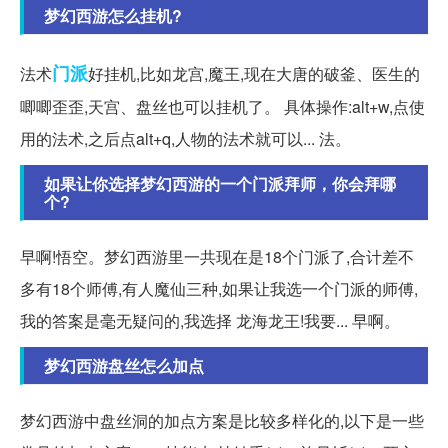
梦幻西游怎么挂机?
门派
法术
好挂机,比如龙宫,魔王,现在大唐的破釜、医生的
唧唧歪歪,天宫、盘丝也可以挂机了。 具体操作:alt+w,点使
用的法术,之后点alt+q,人物的法术就可以... 法。
如果让你选择梦幻西游的一个门派拜师，你会拜哪
个?
早啊!悟空。梦幻西游里一共现在是18个门派了,合计差不
多有18个师傅,有人魔仙三种,如果让我选一个门派的师傅,
我的答案是毫无疑问的,我选择 龙海龙王!我要... 早啊。
梦幻西游盘丝怎么加点
梦幻西游中盘丝洞的加点方案是比较多样化的,以下是一些