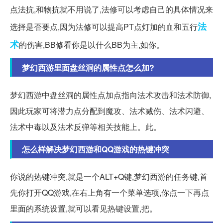
点法抗,和物抗就不用说了,法修可以考虑自己的具体情况来
法
选择是否要点,因为法修可以提高PT点灯加的血和五行
术
的伤害,BB修看你是以什么BB为主,如你。
梦幻西游里面盘丝洞的属性点怎么加?
梦幻西游中盘丝洞的属性点加点指向法术攻击和法术防御,
因此玩家可将潜力点分配到魔攻、法术减伤、法术闪避、
法术中毒以及法术反弹等相关技能上。此。
怎么样解决梦幻西游和QQ游戏的热键冲突
你说的热键冲突,就是一个ALT+Q键,梦幻西游的任务键,首
先你打开QQ游戏,在右上角有一个菜单选项,你点一下再点
里面的系统设置,就可以看见热键设置,把。