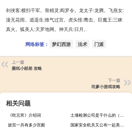
剑侠客:横扫千军。骨精灵:阎罗令。龙太子:龙腾。飞燕女:
漫无花雨。逍遥生:推气过宫。虎头怪:鹰击。巨魔王:三眯
真火。狐美人:天罗地网。神天兵:日月。
网络标签：
梦幻西游
法术
门派
上一篇
撕纸小邮差 攻略
下一篇
坑爹小游戏攻略
相关问题
《吃元宵》介绍词
土壤检测公司是干什么的（土壤检测公司资质）
故宫一共有多少宫殿
国家安全机关又公布一起美国中央情报局间谍案