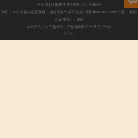
站地图
|
疑难解答
鲁ICP备11000450号
声明：本站内容来自互联网，如信息有错误可发邮件到f_fb#foxmail.com说明，我们
会及时纠正，谢谢
本站仅为个人兴趣爱好，不接盈利性广告及商业合作
小男孩