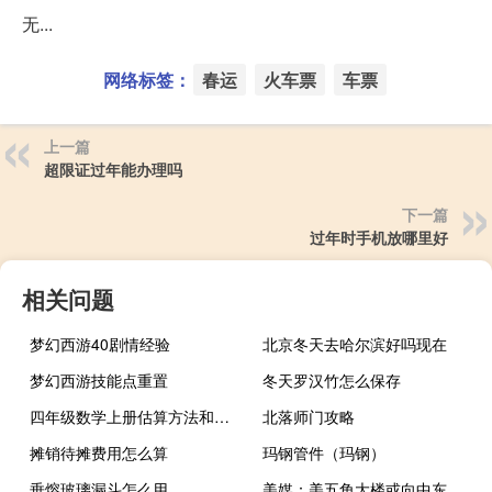
无...
网络标签：
春运
火车票
车票
上一篇
超限证过年能办理吗
下一篇
过年时手机放哪里好
相关问题
梦幻西游40剧情经验
北京冬天去哈尔滨好吗现在
梦幻西游技能点重置
冬天罗汉竹怎么保存
四年级数学上册估算方法和技巧
北落师门攻略
摊销待摊费用怎么算
玛钢管件（玛钢）
垂熔玻璃漏斗怎么用
美媒：美五角大楼或向中东部署第二艘航母