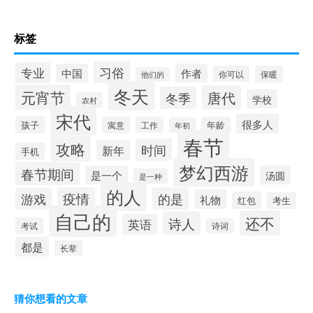
标签
习俗
专业
中国
作者
你可以
保暖
他们的
冬天
元宵节
唐代
冬季
学校
农村
宋代
很多人
孩子
寓意
工作
年龄
年初
春节
攻略
时间
新年
手机
梦幻西游
春节期间
是一个
汤圆
是一种
的人
疫情
的是
游戏
礼物
红包
考生
自己的
还不
诗人
英语
考试
诗词
都是
长辈
猜你想看的文章