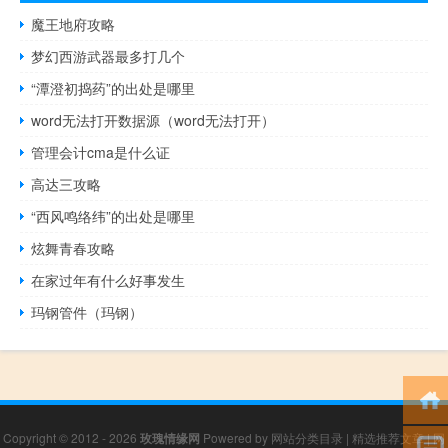
魔王地府攻略
梦幻西游武器最多打几个
“潭澄初捣药”的出处是哪里
word无法打开数据源（word无法打开）
管理会计cma是什么证
高达三攻略
“西风鸣络纬”的出处是哪里
炫舞青春攻略
在家过年有什么好事发生
玛钢管件（玛钢）
Copyright © 2012 - 2026
玫瑰情缘网
Powered by
网站分类目录
|
精选推荐文章
|
网