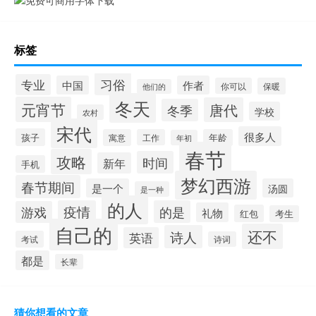
标签
习俗
专业
中国
作者
你可以
保暖
他们的
冬天
元宵节
唐代
冬季
学校
农村
宋代
很多人
孩子
寓意
工作
年龄
年初
春节
攻略
时间
新年
手机
梦幻西游
春节期间
是一个
汤圆
是一种
的人
疫情
的是
游戏
礼物
红包
考生
自己的
还不
诗人
英语
考试
诗词
都是
长辈
猜你想看的文章